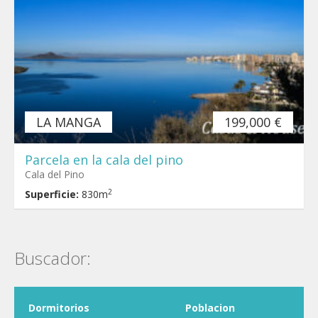
LA MANGA
199,000 €
Parcela en la cala del pino
Cala del Pino
2
Superficie:
830m
Buscador:
Dormitorios
Poblacion