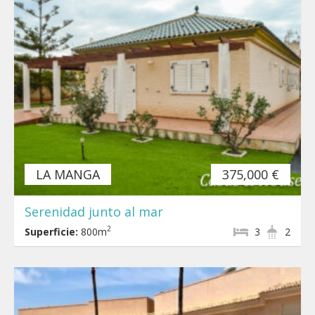
LA MANGA
375,000 €
Serenidad junto al mar
2
Superficie:
800m
3
2