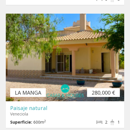
LA MANGA
280,000 €
Paisaje natural
Veneciola
2
Superficie:
600m
2
1