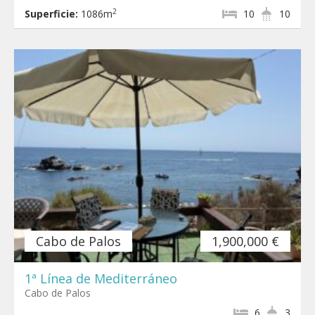
2
Superficie:
1086m
10
10
Cabo de Palos
1,900,000 €
1ª Línea de Mediterráneo
Cabo de Palos
6
3