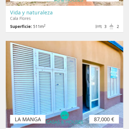
Vida y naturaleza
Cala Flores
2
Superficie:
511m
3
2
LA MANGA
87,000 €