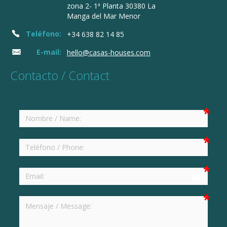
zona 2- 1ª Planta 30380 La
Manga del Mar Menor
Teléfono:
+34 638 82 14 85
E-mail:
hello@casas-houses.com
Contacto / Contact
email