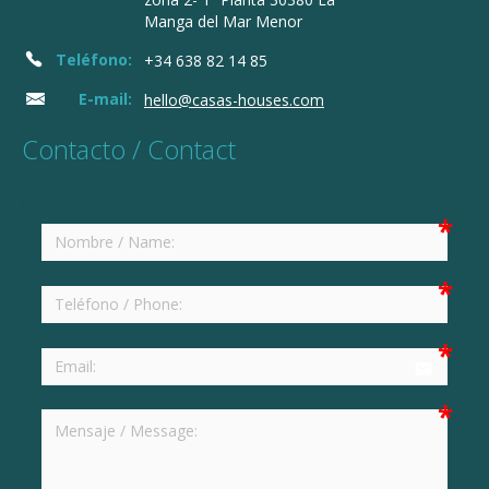
Manga del Mar Menor
Teléfono:
+34 638 82 14 85
E-mail:
hello@casas-houses.com
Contacto / Contact
email