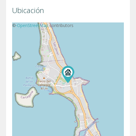
Ubicación
+
©
−
OpenStreetMap
contributors