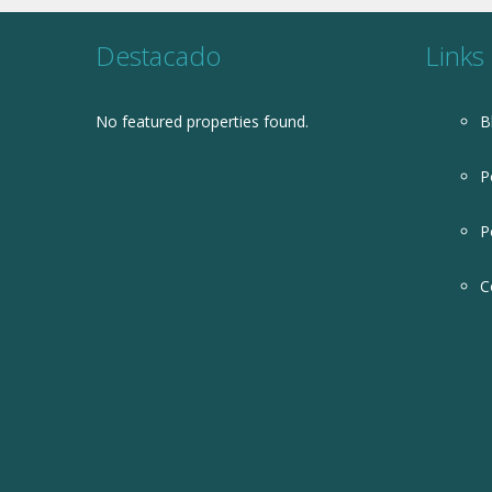
Destacado
Links
No featured properties found.
B
P
P
C