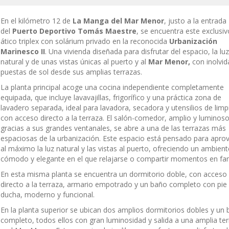
En el kilómetro 12 de
La Manga del Mar Menor
, justo a la entrada
del
Puerto Deportivo Tomás Maestre
, se encuentra este exclusiv
ático triplex con solárium privado en la reconocida
Urbanización
Marinesco II
. Una vivienda diseñada para disfrutar del espacio, la luz
natural y de unas vistas únicas al puerto y al
Mar Menor,
con inolvid
puestas de sol desde sus amplias terrazas.
La planta principal acoge una cocina independiente completamente
equipada, que incluye lavavajillas, frigorífico y una práctica zona de
lavadero separada, ideal para lavadora, secadora y utensilios de limp
con acceso directo a la terraza. El salón-comedor, amplio y luminos
gracias a sus grandes ventanales, se abre a una de las terrazas más
espaciosas de la urbanización. Este espacio está pensado para apro
al máximo la luz natural y las vistas al puerto, ofreciendo un ambient
cómodo y elegante en el que relajarse o compartir momentos en fam
En esta misma planta se encuentra un dormitorio doble, con acceso
directo a la terraza, armario empotrado y un baño completo con pie
ducha, moderno y funcional.
En la planta superior se ubican dos amplios dormitorios dobles y un
completo, todos ellos con gran luminosidad y salida a una amplia te