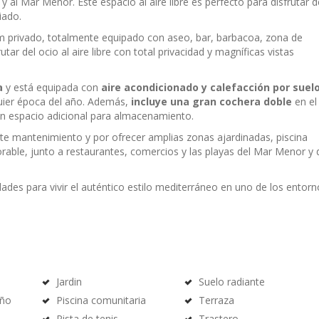
al Mar Menor. Este espacio al aire libre es perfecto para disfrutar d
iado.
um privado, totalmente equipado con aseo, bar, barbacoa, zona de
ar del ocio al aire libre con total privacidad y magníficas vistas
a
y está equipada con
aire acondicionado y calefacción por suel
quier época del año. Además,
incluye una gran cochera doble
en el
on espacio adicional para almacenamiento.
te mantenimiento y por ofrecer amplias zonas ajardinadas, piscina
orable, junto a restaurantes, comercios y las playas del Mar Menor y 
dades para vivir el auténtico estilo mediterráneo en uno de los entor
Jardin
Suelo radiante
año
Piscina comunitaria
Terraza
Pista de tenis
Trastero