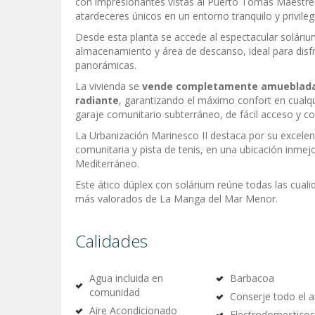
con impresionantes vistas al Puerto Tomás Maestre y 
atardeceres únicos en un entorno tranquilo y privileg
Desde esta planta se accede al espectacular solári
almacenamiento y área de descanso, ideal para disfrut
panorámicas.
La vivienda se
vende completamente amueblad
radiante
, garantizando el máximo confort en cual
garaje comunitario subterráneo, de fácil acceso y c
La Urbanización Marinesco II destaca por su excelen
comunitaria y pista de tenis, en una ubicación inmej
Mediterráneo.
Este ático dúplex con solárium reúne todas las cuali
más valorados de La Manga del Mar Menor.
Calidades
Agua incluida en
Barbacoa
comunidad
Conserje todo el 
Aire Acondicionado
Electrodomesticos