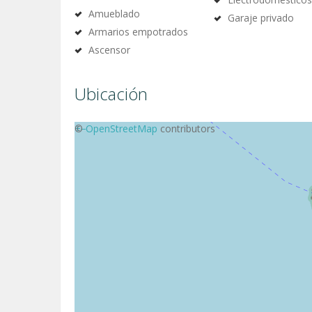
Amueblado
Garaje privado
Armarios empotrados
Ascensor
Ubicación
+
©
−
OpenStreetMap
contributors