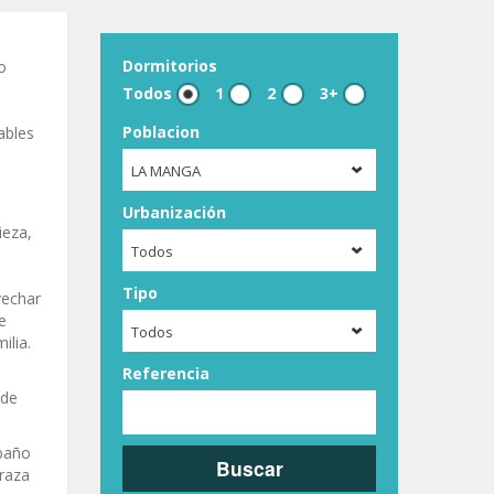
Dormitorios
o
Todos
1
2
3+
Poblacion
ables
LA MANGA
Urbanización
ieza,
Todos
o
Tipo
vechar
e
Todos
ilia.
Referencia
 de
 baño
Buscar
rraza