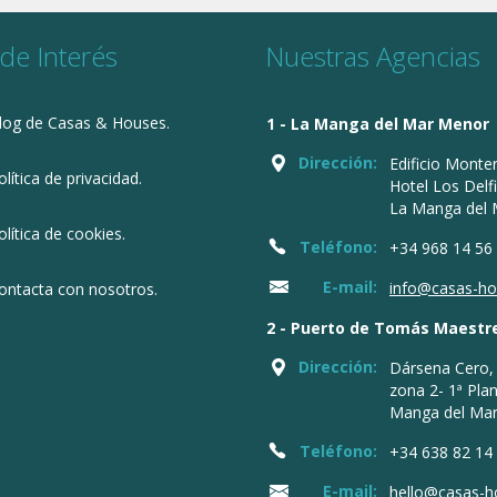
 de Interés
Nuestras Agencias
log de Casas & Houses.
1 - La Manga del Mar Menor
Dirección:
Edificio Monter
olítica de privacidad.
Hotel Los Delf
La Manga del
olítica de cookies.
Teléfono:
+34 968 14 56
E-mail:
info@casas-h
ontacta con nosotros.
2 - Puerto de Tomás Maestr
Dirección:
Dársena Cero, 
zona 2- 1ª Pla
Manga del Ma
Teléfono:
+34 638 82 14
E-mail:
hello@casas-