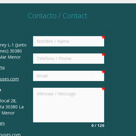
Contacto / Contact
rey L-1 (Junto
ines) 30380
 Mar Menor
 56
email
ouses.com
e
local 28,
nta 30380 La
r Menor
 85
0
/
120
houses.com