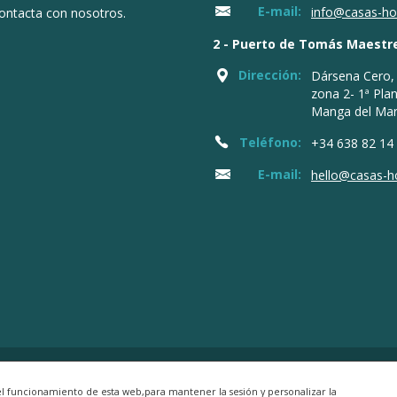
E-mail:
info@casas-h
ontacta con nosotros.
2 - Puerto de Tomás Maestr
Dirección:
Dársena Cero, 
zona 2- 1ª Pla
Manga del Ma
Teléfono:
+34 638 82 14
E-mail:
hello@casas-
ervados
el funcionamiento de esta web,para mantener la sesión y personalizar la