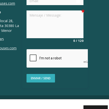
email
ouses.com
e
local 28,
nta 30380 La
r Menor
 85
0
/
120
houses.com
ENVIAR / SEND