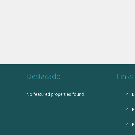
Destacado
Links
No featured properties found.
B
P
P