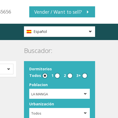
45656
Vender / Want to sell?
Español
Buscador:
Dormitorios
Todos
1
2
3+
Poblacion
LA MANGA
Urbanización
Todos