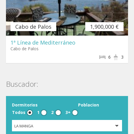
Cabo de Palos
1,900,000 €
1ª Línea de Mediterráneo
Cabo de Palos
6
3
Buscador:
Dormitorios
Poblacion
Todos
1
2
3+
LA MANGA