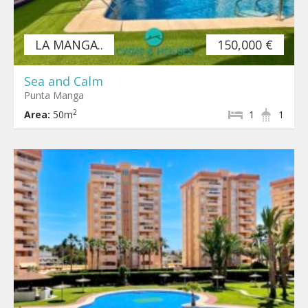
LA MANGA..
150,000 €
Sea and Calm
Punta Manga
2
Area:
50m
1
1