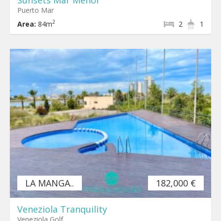
Puerto Mar
2
Area:
84m
2
1
LA MANGA..
182,000 €
Veneziola Tranquility
Veneziola Golf