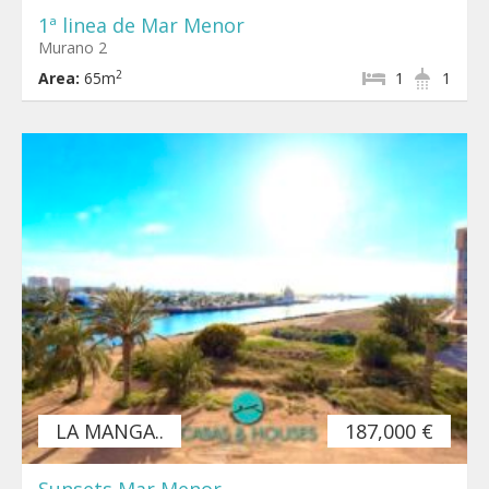
1ª linea de Mar Menor
Murano 2
2
Area:
65m
1
1
LA MANGA..
187,000 €
Sunsets Mar Menor