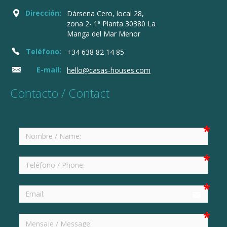
Dirección:
Dársena Cero, local 28,
zona 2- 1ª Planta 30380 La
Manga del Mar Menor
Teléfono:
+34 638 82 14 85
E-mail:
hello@casas-houses.com
Contacto / Contact
email