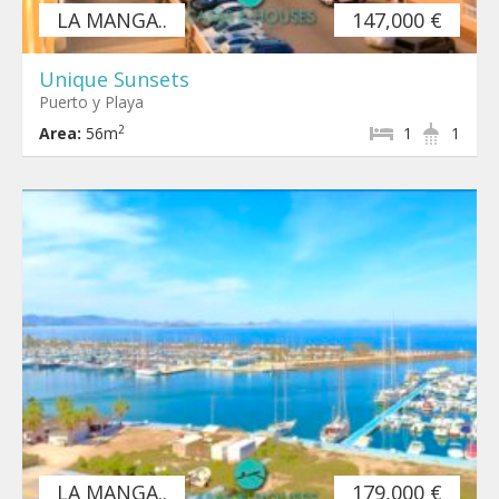
LA MANGA..
147,000 €
Unique Sunsets
Puerto y Playa
2
Area:
56m
1
1
LA MANGA..
179,000 €