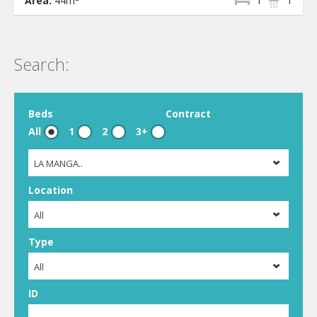
Area:
44m
1
1
Search:
Beds
Contract
All
1
2
3+
LA MANGA..
Location
All
Type
All
ID