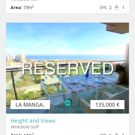
2
Area:
73m
2
1
LA MANGA..
135,000 €
Height and Views
Veneziola Golf
2