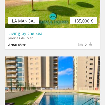
LA MANGA..
185,000 €
Living by the Sea
Jardines del Mar
2
Area:
65m
2
1